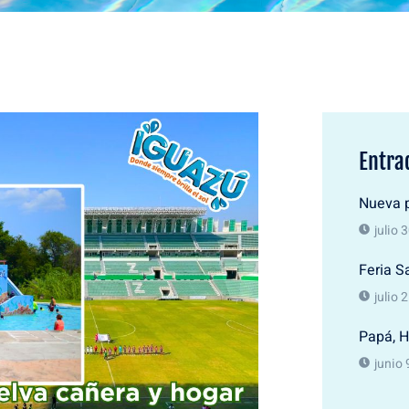
Entra
Nueva p
julio 
Feria S
julio 
Papá, H
junio 