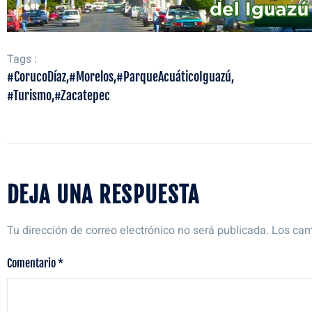
Tags :
#CorucoDíaz
,
#Morelos
,
#ParqueAcuáticoIguazú
,
#Turismo
,
#Zacatepec
DEJA UNA RESPUESTA
Tu dirección de correo electrónico no será publicada.
Los cam
Comentario
*