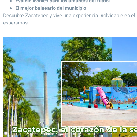
Estadio icónico para los amantes del fútbol
El mejor balneario del municipio
Descubre Zacatepec y vive una experiencia inolvidable en el
esperamos!