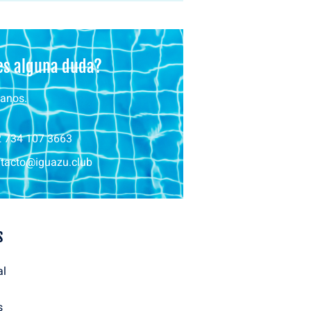
es alguna duda?
anos.
 734 107 3663
tacto@iguazu.club
s
al
s