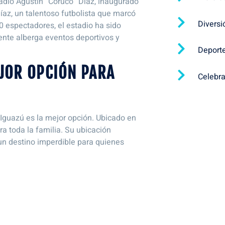
adio Agustín “Coruco” Díaz, inaugurado
az, un talentoso futbolista que marcó
Diversi
0 espectadores, el estadio ha sido
nte alberga eventos deportivos y
Deport
EJOR OPCIÓN PARA
Celebr
 Iguazú es la mejor opción. Ubicado en
a toda la familia. Su ubicación
 un destino imperdible para quienes