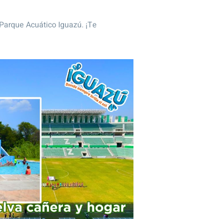
 Parque Acuático Iguazú. ¡Te