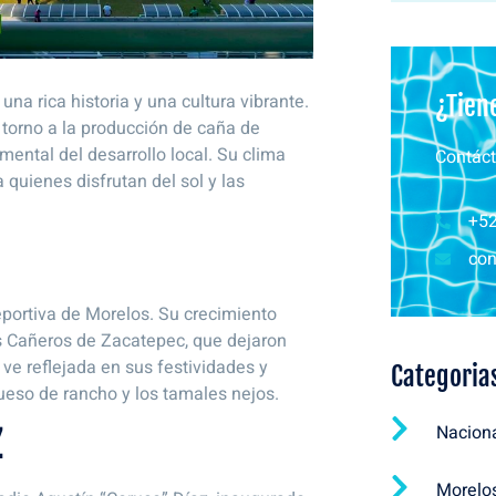
na rica historia y una cultura vibrante.
¿Tien
torno a la producción de caña de
ental del desarrollo local. Su clima
Contáct
 quienes disfrutan del sol y las
+52
con
eportiva de Morelos. Su crecimiento
los Cañeros de Zacatepec, que dejaron
 ve reflejada en sus festividades y
Categoria
queso de rancho y los tamales nejos.
Nacion
Z
Morelo