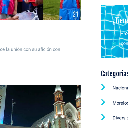
¿Tien
+52
con
ce la unión con su afición con
Categoria
Nacion
Morelo
Diversi