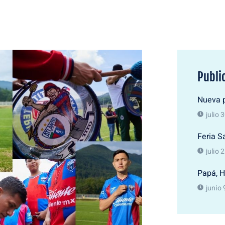
Publi
Nueva p
julio 
Feria S
julio 
Papá, H
junio 