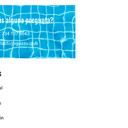
es alguna pregunta?
 734 107 3663
tacto@iguazu.club
s
al
s
ón