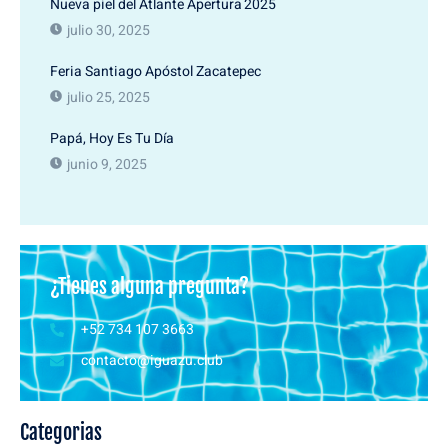
Nueva piel del Atlante Apertura 2025
julio 30, 2025
Feria Santiago Apóstol Zacatepec
julio 25, 2025
Papá, Hoy Es Tu Día
junio 9, 2025
¿Tienes alguna pregunta?
+52 734 107 3663
contacto@iguazu.club
Categorias