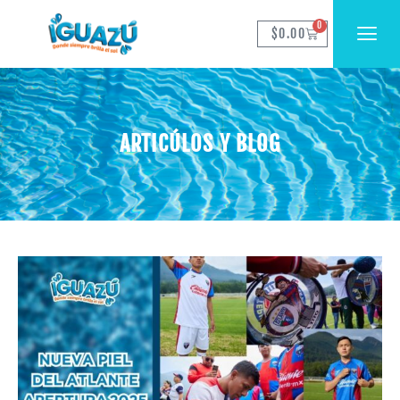
0
$
0.00
ARTICÚLOS Y BLOG