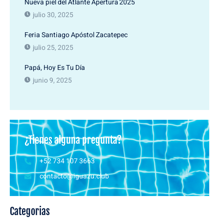
Nueva piel del Atlante Apertura 2025
julio 30, 2025
Feria Santiago Apóstol Zacatepec
julio 25, 2025
Papá, Hoy Es Tu Día
junio 9, 2025
¿Tienes alguna pregunta?
+52 734 107 3663
contacto@iguazu.club
Categorias