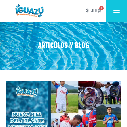
0
$
0.00
ARTICÚLOS Y BLOG