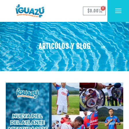
0
$
0.00
ARTICÚLOS Y BLOG