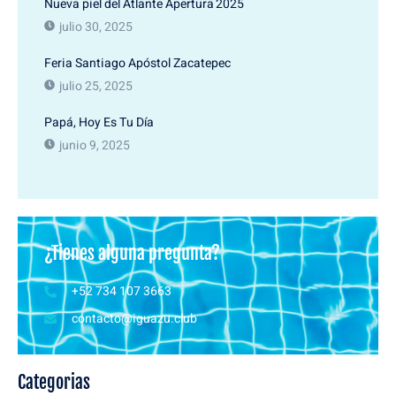
Nueva piel del Atlante Apertura 2025
julio 30, 2025
Feria Santiago Apóstol Zacatepec
julio 25, 2025
Papá, Hoy Es Tu Día
junio 9, 2025
¿Tienes alguna pregunta?
+52 734 107 3663
contacto@iguazu.club
Categorias