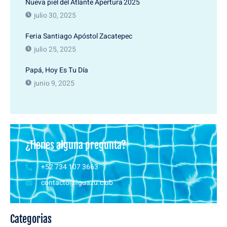
Nueva piel del Atlante Apertura 2025
julio 30, 2025
Feria Santiago Apóstol Zacatepec
julio 25, 2025
Papá, Hoy Es Tu Día
junio 9, 2025
¿Tienes alguna pregunta?
+52 734 107 3663
contacto@iguazu.club
Categorias