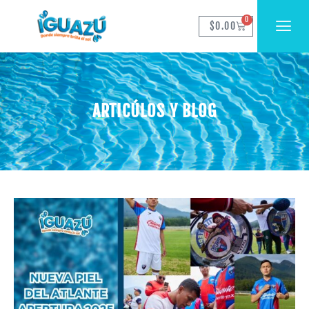
0
$
0.00
ARTICÚLOS Y BLOG