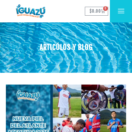
0
$
0.00
ARTICÚLOS Y BLOG