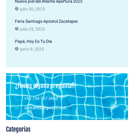
Nueva piel del Atlante Apertura 2025
julio 30, 2025
Feria Santiago Apóstol Zacatepec
julio 25, 2025
Papá, Hoy Es Tu Día
junio 9, 2025
¿Tienes alguna pregunta?
+52 734 107 3663
contacto@iguazu.club
Categorias