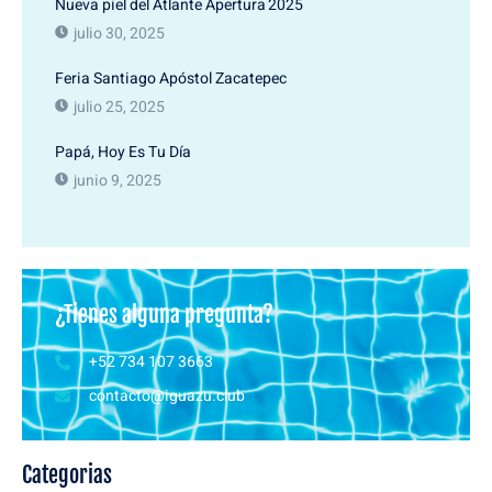
Nueva piel del Atlante Apertura 2025
julio 30, 2025
Feria Santiago Apóstol Zacatepec
julio 25, 2025
Papá, Hoy Es Tu Día
junio 9, 2025
¿Tienes alguna pregunta?
+52 734 107 3663
contacto@iguazu.club
Categorias