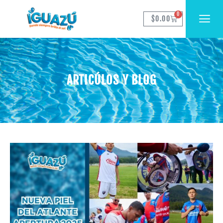
0
$
0.00
ARTICÚLOS Y BLOG