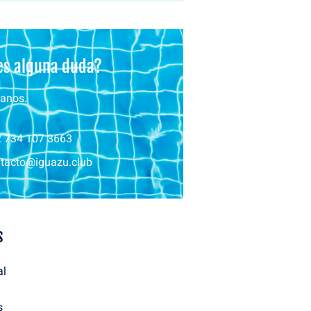
es alguna duda?
anos.
 734 107 3663
tacto@iguazu.club
s
al
s