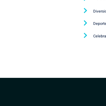
Diversi
Deport
Celebr