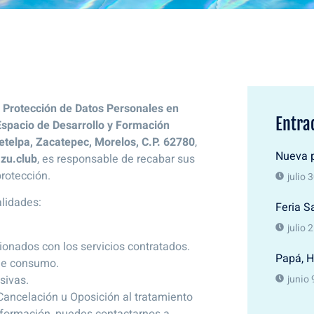
 Protección de Datos Personales en
Entra
Espacio de Desarrollo y Formación
Tetelpa, Zacatepec, Morelos, C.P. 62780
,
Nueva p
zu.club
, es responsable de recabar sus
protección.
julio 
alidades:
Feria S
julio 
ionados con los servicios contratados.
Papá, H
 de consumo.
sivas.
junio 
 Cancelación u Oposición al tratamiento
información, puedes contactarnos a